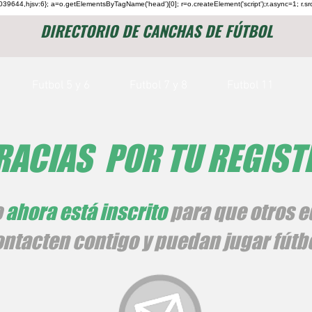
jid:1039644,hjsv:6}; a=o.getElementsByTagName('head')[0]; r=o.createElement('script');r.async=1; r.sr
DIRECTORIO DE CANCHAS DE FÚTBOL
Futbol 5 y 6
Futbol 7 y 8
Futbol 11
RACIAS POR TU REGIS
o
ahora está inscrito
para que otros e
ntacten contigo y puedan jugar fútbo