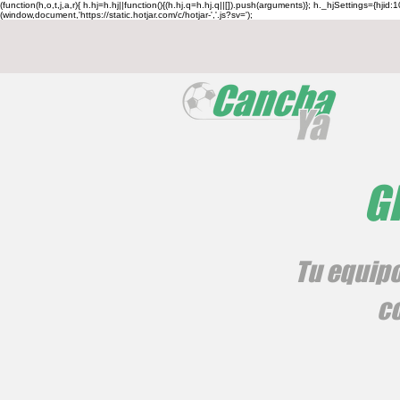
(function(h,o,t,j,a,r){ h.hj=h.hj||function(){(h.hj.q=h.hj.q||[]).push(arguments)}; h._hjSettings={h
(window,document,'https://static.hotjar.com/c/hotjar-','.js?sv=');
G
Tu equip
co