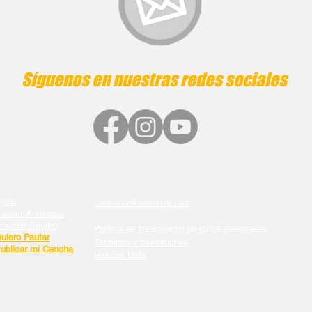
Síguenos en nuestras redes sociales
nicio
contacto@canchaya.co
uscar Amistoso
nscribir Equipo
Política de tratamiento de datos personales
uiero Pautar
Términos y condiciones
ublicar mi Cancha
Habeas Data