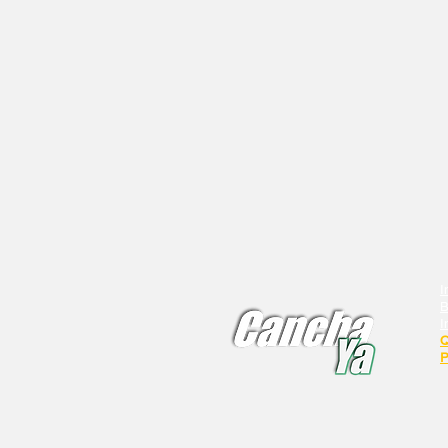
I
B
I
Q
P