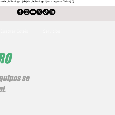
c=t+h._hjSettings.hjid+j+h._hjSettings.hjsv; a.appendChild(r); })
Cuadrar Cotejo
Servicios
TRO
quipos se
l.