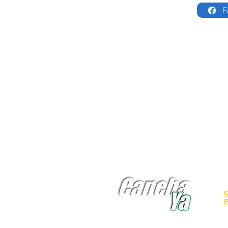
F
Comparte
I
B
I
Q
P