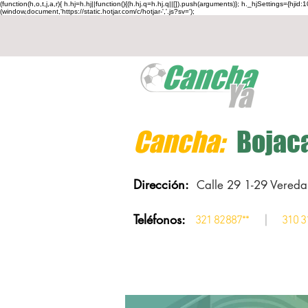
(function(h,o,t,j,a,r){ h.hj=h.hj||function(){(h.hj.q=h.hj.q||[]).push(arguments)}; h._hjSettings={h
(window,document,'https://static.hotjar.com/c/hotjar-','.js?sv=');
Cancha:
Bojac
Dirección:
Calle 29 1-29 Vered
Teléfonos:
|
321 82887**
310 3