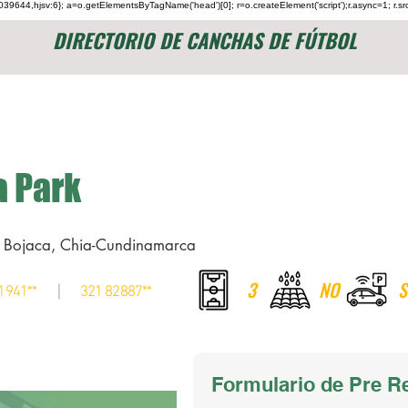
jid:1039644,hjsv:6}; a=o.getElementsByTagName('head')[0]; r=o.createElement('script');r.async=1; r.sr
DIRECTORIO DE CANCHAS DE FÚTBOL
Futbol 5 y 6
Futbol 7 y 8
Futbol 11
a Park
a Bojaca, Chia-Cundinamarca
3
NO
S
|
1941**
321 82887**
Formulario de Pre R