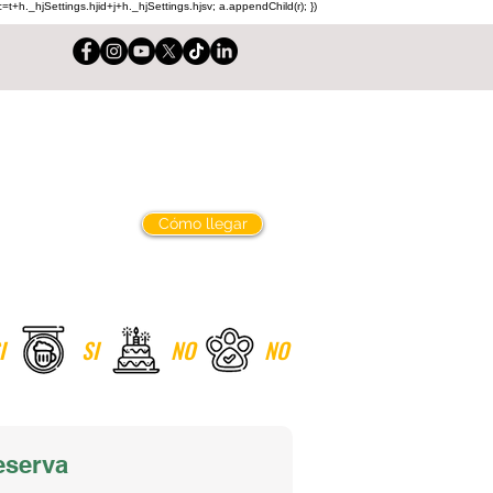
c=t+h._hjSettings.hjid+j+h._hjSettings.hjsv; a.appendChild(r); })
Cuadrar Cotejo
Servicios
Cómo llegar
I
SI
NO
NO
eserva