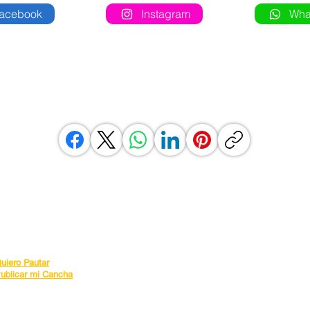
acebook
Instagram
Wha
 esta cancha en tus redes
nicio
contacto@canchaya.co
uscar Amistoso
nscribir Equipo
Política de tratamiento de datos personales
uiero Pautar
Términos y condiciones
ublicar mi Cancha
Habeas Data