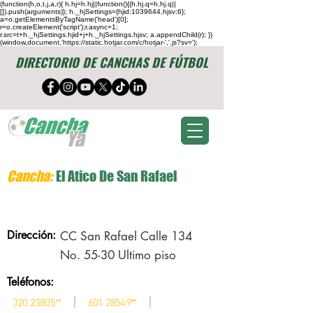
(function(h,o,t,j,a,r){ h.hj=h.hj||function(){(h.hj.q=h.hj.q||
[]).push(arguments)}; h._hjSettings={hjid:1039644,hjsv:6};
a=o.getElementsByTagName('head')[0];
r=o.createElement('script');r.async=1;
r.src=t+h._hjSettings.hjid+j+h._hjSettings.hjsv; a.appendChild(r); })
(window,document,'https://static.hotjar.com/c/hotjar-','.js?sv=');
DIRECTORIO DE CANCHAS DE FÚTBOL
Cancha:
El Atico De San Rafael
Dirección:
CC San Rafael Calle 134
No. 55-30 Ultimo piso
Teléfonos:
|
|
320 23805
**
601 28549
**