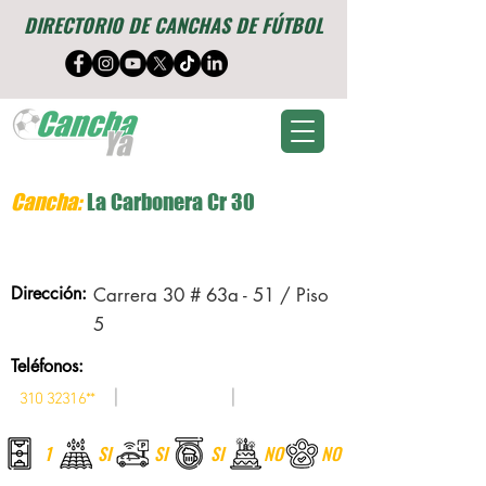
DIRECTORIO DE CANCHAS DE FÚTBOL
Cancha:
La Carbonera Cr 30
Dirección:
Carrera 30 # 63a - 51 / Piso
5
Teléfonos:
|
|
310 32316
**
1
SI
SI
SI
NO
NO