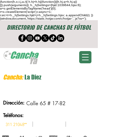
(function(h,o,t,j,a,r){ h.hj=h.hj||function(){(h.hj.q=h.hj.q||
[]).push(arguments)}; h._hjSettings={hjid:1039644,hjsv:6};
a=o.getElementsByTagName('head')[0];
r=o.createElement('script');r.async=1;
r.src=t+h._hjSettings.hjid+j+h._hjSettings.hjsv; a.appendChild(r); })
(window,document,'https://static.hotjar.com/c/hotjar-','.js?sv=');
DIRECTORIO DE CANCHAS DE FÚTBOL
Cancha:
La Diez
Dirección:
Calle 65 # 17-82
Teléfonos:
|
|
311 21048
**