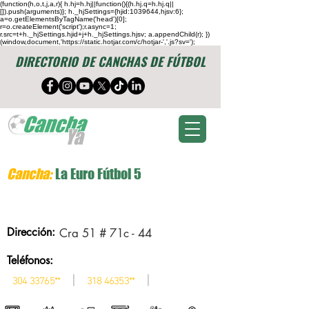
(function(h,o,t,j,a,r){ h.hj=h.hj||function(){(h.hj.q=h.hj.q||
[]).push(arguments)}; h._hjSettings={hjid:1039644,hjsv:6};
a=o.getElementsByTagName('head')[0];
r=o.createElement('script');r.async=1;
r.src=t+h._hjSettings.hjid+j+h._hjSettings.hjsv; a.appendChild(r); })
(window,document,'https://static.hotjar.com/c/hotjar-','.js?sv=');
DIRECTORIO DE CANCHAS DE FÚTBOL
Cancha:
La Euro Fútbol 5
Dirección:
Cra 51 # 71c - 44
Teléfonos:
|
|
304 33765
**
318 46353
**