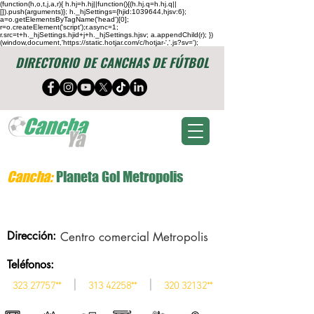
(function(h,o,t,j,a,r){ h.hj=h.hj||function(){(h.hj.q=h.hj.q||
[]).push(arguments)}; h._hjSettings={hjid:1039644,hjsv:6};
a=o.getElementsByTagName('head')[0];
r=o.createElement('script');r.async=1;
r.src=t+h._hjSettings.hjid+j+h._hjSettings.hjsv; a.appendChild(r); })
(window,document,'https://static.hotjar.com/c/hotjar-','.js?sv=');
DIRECTORIO DE CANCHAS DE FÚTBOL
Cancha:
Planeta Gol Metropolis
Dirección:
Centro comercial Metropolis
Teléfonos:
|
|
323 27757
**
313 42258
**
320 32132
**