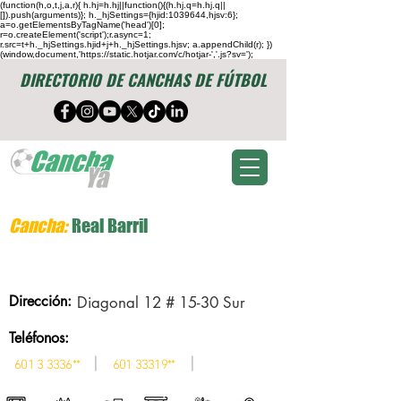
(function(h,o,t,j,a,r){ h.hj=h.hj||function(){(h.hj.q=h.hj.q||
[]).push(arguments)}; h._hjSettings={hjid:1039644,hjsv:6};
a=o.getElementsByTagName('head')[0];
r=o.createElement('script');r.async=1;
r.src=t+h._hjSettings.hjid+j+h._hjSettings.hjsv; a.appendChild(r); })
(window,document,'https://static.hotjar.com/c/hotjar-','.js?sv=');
DIRECTORIO DE CANCHAS DE FÚTBOL
Cancha:
Real Barril
Dirección:
Diagonal 12 # 15-30 Sur
Teléfonos:
|
|
601 3 3336
**
601 33319
**