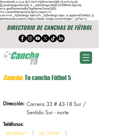
(function(h,o,t,j,a,r){ h.hj=h.hj||function(){(h.hj.q=h.hj.q||
[]).push(arguments)}; h._hjSettings={hjid:1039644,hjsv:6};
a=o.getElementsByTagName('head')[0];
r=o.createElement('script');r.async=1;
r.src=t+h._hjSettings.hjid+j+h._hjSettings.hjsv; a.appendChild(r); })
(window,document,'https://static.hotjar.com/c/hotjar-','.js?sv=');
DIRECTORIO DE CANCHAS DE FÚTBOL
Cancha:
Tu cancha Fútbol 5
Dirección:
Carrera 33 # 43-18 Sur /
Sentido Sur - norte
Teléfonos:
|
|
320 89346
**
601 72496
**